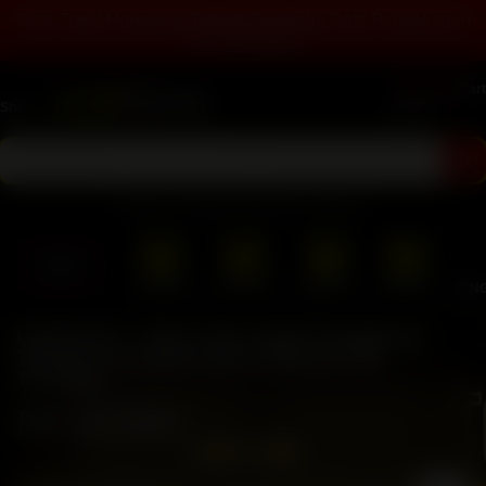
Situs Togel Hongkong Terbaik Penyedia Data Pengeluaran
HK Terlengkap
Cart
Shop
Account
Explore Categories
Popular Products
Shop All
Designs
UUSTOTO
UUS TOTO
TOGEL HK
DATA HK
PEN
UUSTOTO - Situs Toto Togel Hongkong
Terbaik Penyedia Data Keluaran HK
Tercepat
RP 10.000